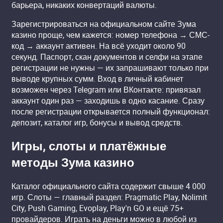
барьера, никаких конвертаций валюты.
Зарегистрироваться на официальном сайте Зума
казино проще, чем кажется: номер телефона → СМС-
код → аккаунт активен. На всё уходит около 90
секунд. Паспорт, скан документов и селфи на этапе
регистрации не нужны — их запрашивают только при
выводе крупных сумм. Вход в личный кабинет
возможен через Telegram или ВКонтакте: привязал
аккаунт один раз — заходишь в одно касание. Сразу
после регистрации открывается полный функционал:
депозит, каталог игр, бонусы и вывод средств.
Игры, слоты и платёжные
методы Зума казино
Каталог официального сайта содержит свыше 4 000
игр. Слоты — главный раздел: Pragmatic Play, Nolimit
City, Push Gaming, Evoplay, Play'n GO и ещё 75+
провайдеров. Играть на деньги можно в любой из