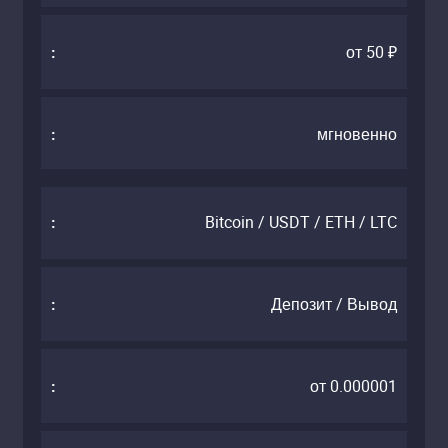
от 50 ₽
мгновенно
Bitcoin / USDT / ETH / LTC
Депозит / Вывод
от 0.000001