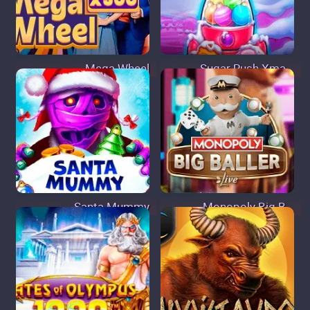
Mega Wheel
Sugar Rush Xma...
Santa Mummy
Monopoly Big B...