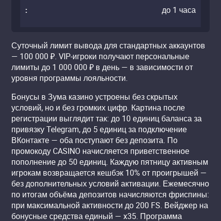
до 1 часа
Суточный лимит вывода для стандартных аккаунтов
— 100 000 ₽. VIP-игроки получают персональные
лимиты до 1 000 000 ₽ в день — в зависимости от
уровня программы лояльности.
Бонусы в Зума казино устроены без скрытых
условий, но и без громких цифр. Картина после
регистрации выглядит так: до 10 единиц баланса за
привязку Telegram, до 5 единиц за подключение
ВКонтакте — оба поступают без депозита. По
промокоду CASINO начисляется приветственное
пополнение до 50 единиц. Каждую пятницу активным
игрокам возвращается кешбэк 10% от проигрышей —
без дополнительных условий активации. Ежемесячно
по итогам объёма депозитов начисляются фриспины:
при максимальной активности до 200 FS. Вейджер на
бонусные средства единый — x35. Программа