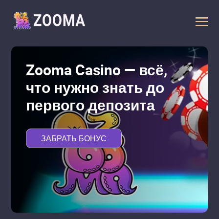
Zooma Casino — всё,
что нужно знать до
первого депозита
ЗАБРАТЬ БОНУС