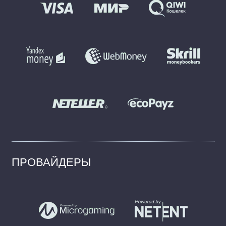
ПРОВАЙДЕРЫ