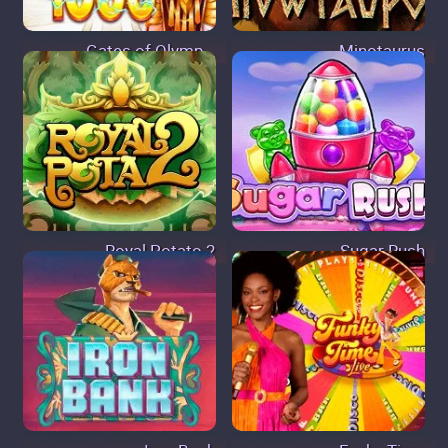
Gates of Olymp...
Minotaurus
Royal Potato 2
Sugar Rush